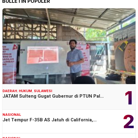
BULLETIN POPULER
1
DAERAH
,
HUKUM
,
SULAWESI
JATAM Sulteng Gugat Gubernur di PTUN Pal…
2
NASIONAL
Jet Tempur F-35B AS Jatuh di California,…