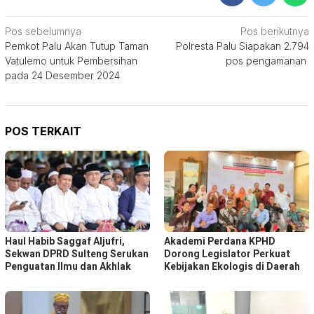
Navigasi
Pos sebelumnya
Pos berikutnya
Pemkot Palu Akan Tutup Taman
Polresta Palu Siapakan 2.794
pos
Vatulemo untuk Pembersihan
pos pengamanan
pada 24 Desember 2024
POS TERKAIT
Haul Habib Saggaf Aljufri,
Akademi Perdana KPHD
Sekwan DPRD Sulteng Serukan
Dorong Legislator Perkuat
Penguatan Ilmu dan Akhlak
Kebijakan Ekologis di Daerah