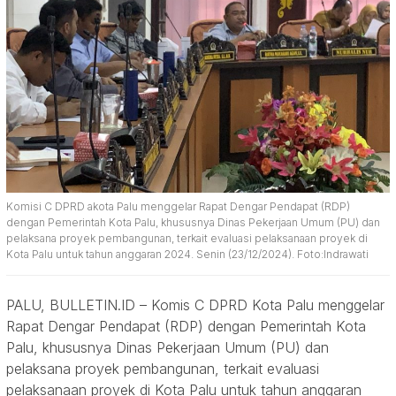
Komisi C DPRD akota Palu menggelar Rapat Dengar Pendapat (RDP)
dengan Pemerintah Kota Palu, khususnya Dinas Pekerjaan Umum (PU) dan
pelaksana proyek pembangunan, terkait evaluasi pelaksanaan proyek di
Kota Palu untuk tahun anggaran 2024. Senin (23/12/2024). Foto:Indrawati
PALU, BULLETIN.ID – Komis C DPRD Kota Palu menggelar
Rapat Dengar Pendapat (RDP) dengan Pemerintah Kota
Palu, khususnya Dinas Pekerjaan Umum (PU) dan
pelaksana proyek pembangunan, terkait evaluasi
pelaksanaan proyek di Kota Palu untuk tahun anggaran