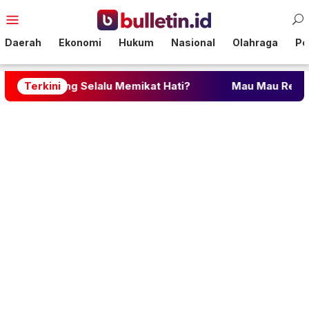
Loncat
Menu
ke
Mobile
konten
Daerah
Ekonomi
Hukum
Nasional
Olahraga
Pol
Selalu Memikat Hati?
Terkini
Mau Mau Resign? Ini 17 Alasan