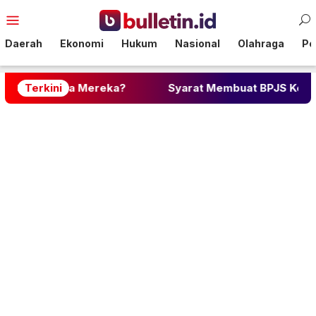
Loncat
Menu
ke
Mobile
konten
Daerah
Ekonomi
Hukum
Nasional
Olahraga
Pol
apa Mereka?
Terkini
Syarat Membuat BPJS Kesehatan: Lengk