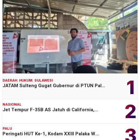
1
DAERAH
,
HUKUM
,
SULAWESI
JATAM Sulteng Gugat Gubernur di PTUN Pal…
2
NASIONAL
Jet Tempur F-35B AS Jatuh di California,…
3
PALU
Peringati HUT Ke-1, Kodam XXIII Palaka W…