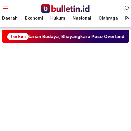
Loncat
Menu
ke
Mobile
konten
Daerah
Ekonomi
Hukum
Nasional
Olahraga
Pol
rian Budaya, Bhayangkara Poso Overland Jelajahi Jejak Me
Terkini