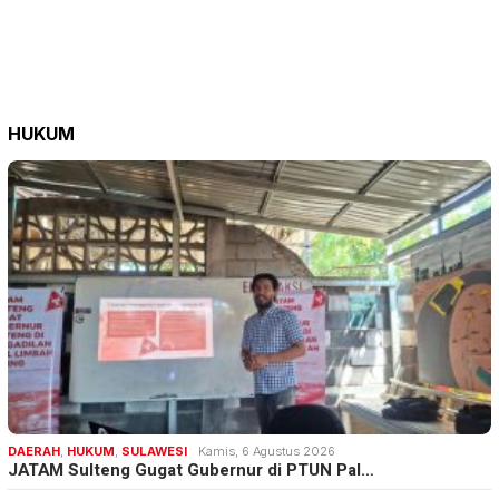
HUKUM
DAERAH
,
HUKUM
,
SULAWESI
Kamis, 6 Agustus 2026
JATAM Sulteng Gugat Gubernur di PTUN Pal…