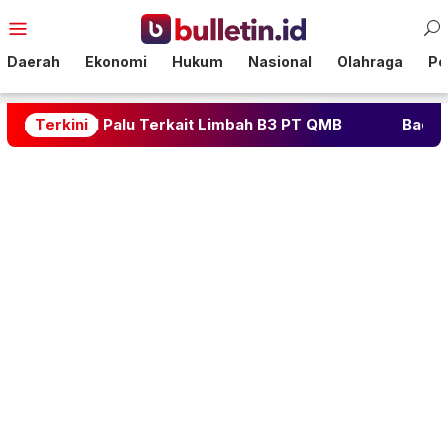
Loncat
Menu
ke
Mobile
konten
Daerah
Ekonomi
Hukum
Nasional
Olahraga
Pol
alu Terkait Limbah B3 PT QMB
Terkini
Badai PHK PT GNI: Pa