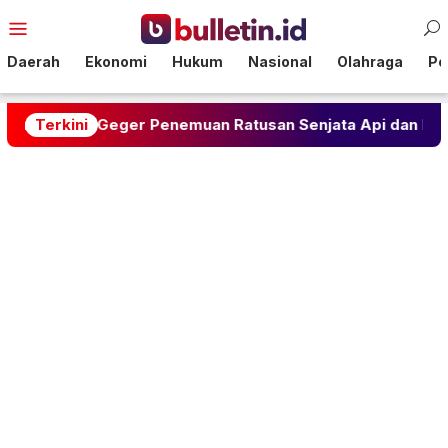
Loncat
Menu
ke
Mobile
konten
Daerah
Ekonomi
Hukum
Nasional
Olahraga
Pol
Geger Penemuan Ratusan Senjata Api dan Narkoba di Seko
Terkini