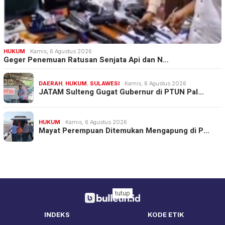
HUKUM
Kamis, 6 Agustus 2026
Geger Penemuan Ratusan Senjata Api dan N…
DAERAH
,
HUKUM
,
SULAWESI
Kamis, 6 Agustus 2026
JATAM Sulteng Gugat Gubernur di PTUN Pal…
HUKUM
Kamis, 6 Agustus 2026
Mayat Perempuan Ditemukan Mengapung di P…
tutup
INDEKS
KODE ETIK