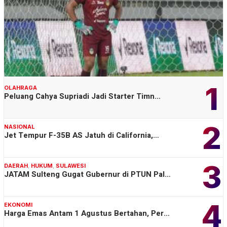
1
OLAHRAGA
Peluang Cahya Supriadi Jadi Starter Timn…
2
NASIONAL
Jet Tempur F-35B AS Jatuh di California,…
3
DAERAH
,
HUKUM
,
SULAWESI
JATAM Sulteng Gugat Gubernur di PTUN Pal…
4
EKONOMI
Harga Emas Antam 1 Agustus Bertahan, Per…