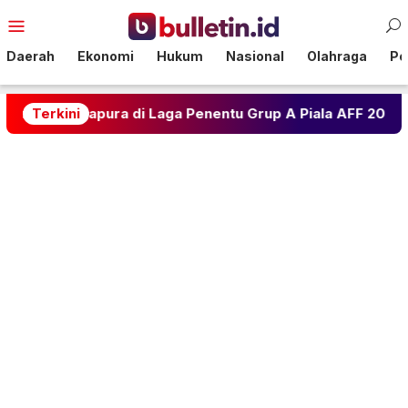
Loncat
Menu
ke
Mobile
konten
Daerah
Ekonomi
Hukum
Nasional
Olahraga
Pol
pura di Laga Penentu Grup A Piala AFF 2026
Terkini
Ramalan