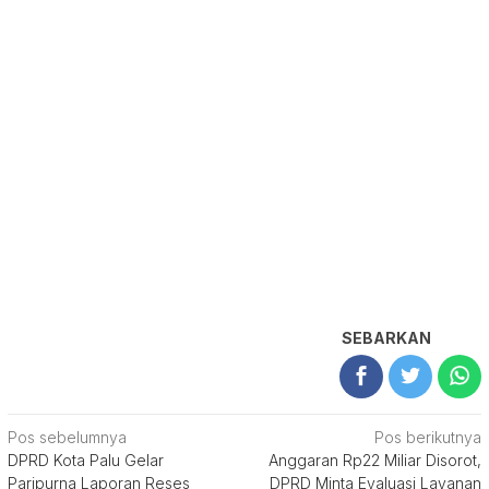
SEBARKAN
Navigasi
Pos sebelumnya
Pos berikutnya
DPRD Kota Palu Gelar
Anggaran Rp22 Miliar Disorot,
pos
Paripurna Laporan Reses
DPRD Minta Evaluasi Layanan