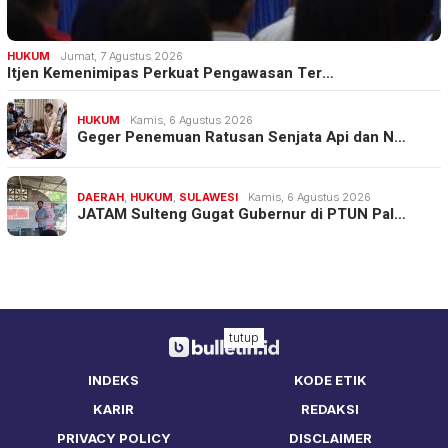
HUKUM
Jumat, 7 Agustus 2026
Itjen Kemenimipas Perkuat Pengawasan Ter…
HUKUM
Kamis, 6 Agustus 2026
Geger Penemuan Ratusan Senjata Api dan N…
DAERAH
,
HUKUM
,
SULAWESI
Kamis, 6 Agustus 2026
JATAM Sulteng Gugat Gubernur di PTUN Pal…
tutup
INDEKS
KODE ETIK
KARIR
REDAKSI
PRIVACY POLICY
DISCLAIMER