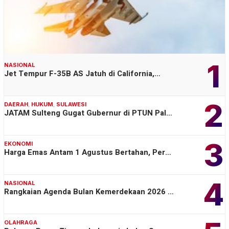
1
NASIONAL
Jet Tempur F-35B AS Jatuh di California,…
2
DAERAH
,
HUKUM
,
SULAWESI
JATAM Sulteng Gugat Gubernur di PTUN Pal…
3
EKONOMI
Harga Emas Antam 1 Agustus Bertahan, Per…
4
NASIONAL
Rangkaian Agenda Bulan Kemerdekaan 2026 …
OLAHRAGA