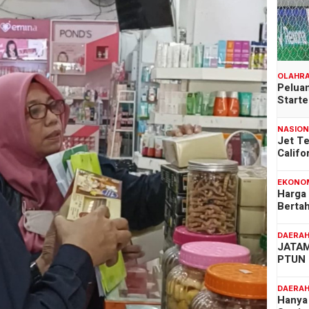
OLAHR
Peluan
Start
NASIO
Jet T
Califo
EKONO
Harga
Berta
DAERA
JATAM
PTUN 
DAERA
Hanya 