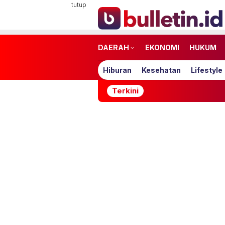
Loncat
tutup
ke
konten
DAERAH
EKONOMI
HUKUM
Hiburan
Kesehatan
Lifestyle
Terkini