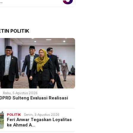
o…
TIN POLITIK
K
Rabu, 5 Agustus 2026
DPRD Sulteng Evaluasi Realisasi
POLITIK
Senin, 3 Agustus 2026
Feri Anwar Tegaskan Loyalitas
ke Ahmad A…