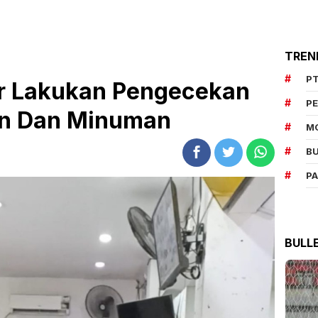
TREN
PT
 Lakukan Pengecekan
P
n Dan Minuman
M
BU
P
BULL