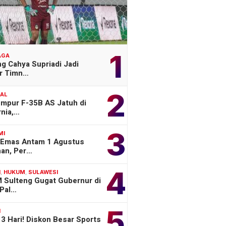
1
AGA
g Cahya Supriadi Jadi
er Timn…
2
NAL
empur F-35B AS Jatuh di
rnia,…
3
MI
 Emas Antam 1 Agustus
han, Per…
4
H
,
HUKUM
,
SULAWESI
 Sulteng Gugat Gubernur di
Pal…
5
H
3 Hari! Diskon Besar Sports