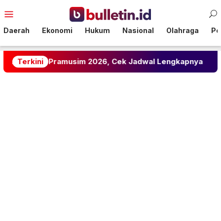
Loncat
Menu
ke
Mobile
konten
Daerah
Ekonomi
Hukum
Nasional
Olahraga
Pol
ba Pramusim 2026, Cek Jadwal Lengkapnya
Terkini
Susunan 