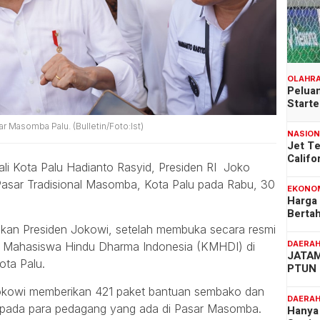
OLAHR
Peluan
Start
r Masomba Palu. (Bulletin/Foto:Ist)
NASIO
Jet T
Califo
i Kota Palu Hadianto Rasyid, Presiden RI Joko
asar Tradisional Masomba, Kota Palu pada Rabu, 30
EKONO
Harga
Berta
kukan Presiden Jokowi, setelah membuka secara resmi
DAERA
n Mahasiswa Hindu Dharma Indonesia (KMHDI) di
JATAM
ota Palu.
PTUN 
Jokowi memberikan 421 paket bantuan sembako dan
DAERA
kepada para pedagang yang ada di Pasar Masomba.
Hanya 