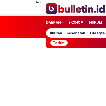
Loncat
tutup
ke
konten
DAERAH
EKONOMI
HUKUM
Hiburan
Kesehatan
Lifestyle
Terkini