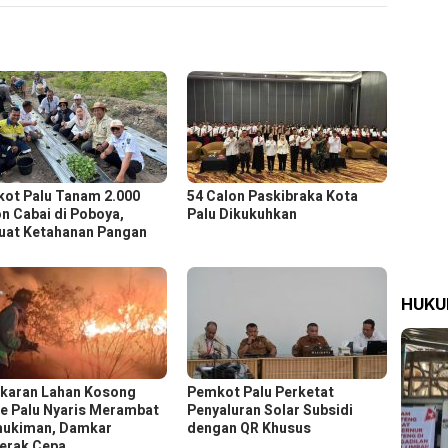
ot Palu Tanam 2.000
54 Calon Paskibraka Kota
n Cabai di Poboya,
Palu Dikukuhkan
uat Ketahanan Pangan
HUK
karan Lahan Kosong
Pemkot Palu Perketat
se Palu Nyaris Merambat
Penyaluran Solar Subsidi
ukiman, Damkar
dengan QR Khusus
erak Cepa