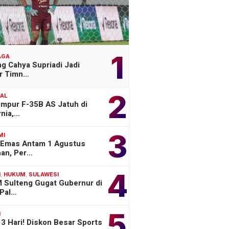
1
AGA
g Cahya Supriadi Jadi
er Timn…
2
NAL
empur F-35B AS Jatuh di
rnia,…
3
MI
 Emas Antam 1 Agustus
han, Per…
4
H
,
HUKUM
,
SULAWESI
 Sulteng Gugat Gubernur di
Pal…
5
H
3 Hari! Diskon Besar Sports