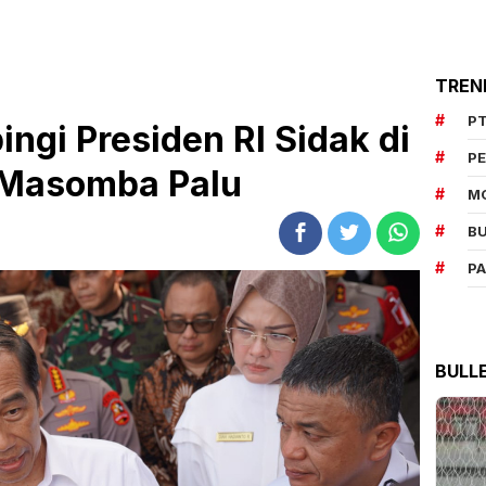
TREN
PT
ngi Presiden RI Sidak di
P
 Masomba Palu
M
BU
P
BULL