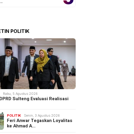
o…
TIN POLITIK
K
Rabu, 5 Agustus 2026
DPRD Sulteng Evaluasi Realisasi
POLITIK
Senin, 3 Agustus 2026
Feri Anwar Tegaskan Loyalitas
ke Ahmad A…