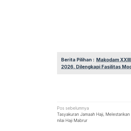
Berita Pilihan :
Makodam XXIII/
2026, Dilengkapi Fasilitas Mo
Navigasi
Pos sebelumnya
Tasyakuran Jamaah Haji, Melestarikan N
pos
nilai Haji Mabrur