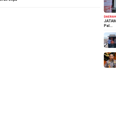
DAERA
JATAM
Pal…