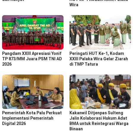
Wira
Pangdam XXIII Apresiasi Yonif
Peringati HUT Ke-1, Kodam
TP 873/MM Juara PSM TNI AD
XXIII Palaka Wira Gelar Ziarah
2026
di TMP Tatura
Pemerintah Kota Palu Perkuat
Kakanwil Ditjenpas Sulteng
Implementasi Pemerintah
Jalin Kolaborasi Hukum Adat
Digital 2026
BMA untuk Reintegrasi Warga
Binaan