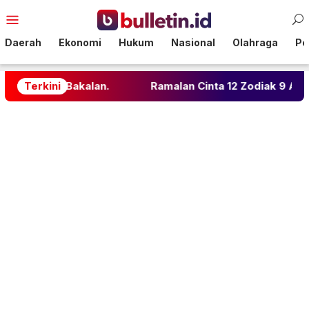
Loncat
Menu
ke
Mobile
konten
Daerah
Ekonomi
Hukum
Nasional
Olahraga
Pol
Bakalan.
Terkini
Ramalan Cinta 12 Zodiak 9 Agustus 2026: 