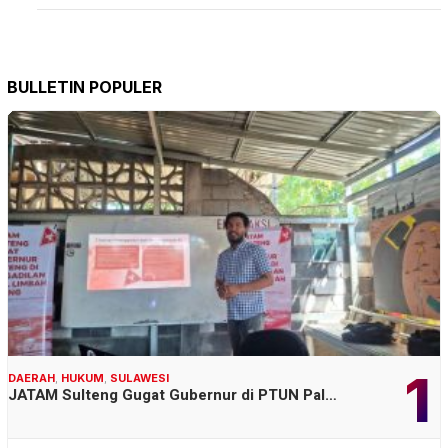
BULLETIN POPULER
1
DAERAH
,
HUKUM
,
SULAWESI
JATAM Sulteng Gugat Gubernur di PTUN Pal…