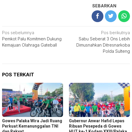
SEBARKAN
Navigasi
Pos sebelumnya
Pos berikutnya
Pemkot Palu Komitmen Dukung
Sabu Seberat 3 Ons Lebih
pos
Kemajuan Olahraga Gateball
Dimusnahkan Ditresnarkoba
Polda Sulteng
POS TERKAIT
Gowes Palaka Wira Jadi Ruang
Gubernur Anwar Hafid Lepas
Perkuat Kemanunggalan TNI
Ribuan Pesepeda di Gowes
dan Rakyat
HUT ke-1 Kodam XXIII/Palaka