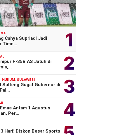
1
AGA
g Cahya Supriadi Jadi
er Timn…
2
NAL
empur F-35B AS Jatuh di
rnia,…
3
H
,
HUKUM
,
SULAWESI
 Sulteng Gugat Gubernur di
Pal…
4
MI
 Emas Antam 1 Agustus
han, Per…
5
H
3 Hari! Diskon Besar Sports