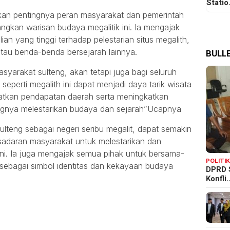
Stati
an pentingnya peran masyarakat dan pemerintah
gkan warisan budaya megalitik ini. Ia mengajak
ian yang tinggi terhadap pelestarian situs megalith,
atau benda-benda bersejarah lainnya.
BULLE
asyarakat sulteng, akan tetapi juga bagi seluruh
eperti megalith ini dapat menjadi daya tarik wisata
atkan pendapatan daerah serta meningkatkan
ngnya melestarikan budaya dan sejarah”Ucapnya
ulteng sebagai negeri seribu megalit, dapat semakin
adaran masyarakat untuk melestarikan dan
i. Ia juga mengajak semua pihak untuk bersama-
POLITI
sebagai simbol identitas dan kekayaan budaya
DPRD 
Konfli