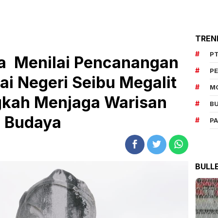
TREN
PT
a Menilai Pencanangan
P
ai Negeri Seibu Megalit
M
gkah Menjaga Warisan
BU
Budaya
P
BULL