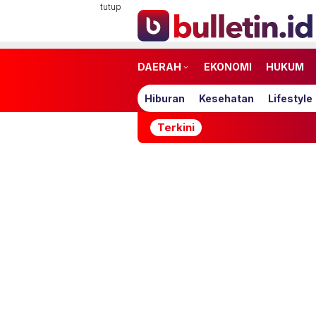
Loncat
tutup
ke
konten
DAERAH
EKONOMI
HUKUM
Hiburan
Kesehatan
Lifestyle
Terkini