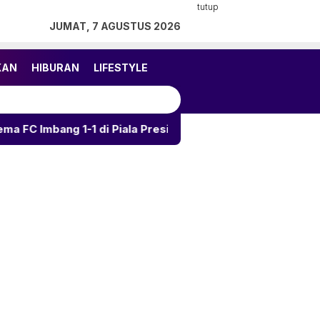
tutup
JUMAT, 7 AGUSTUS 2026
KAN
HIBURAN
LIFESTYLE
g 1-1 di Piala Presiden
Kalahkan Arema 3-1, Persija