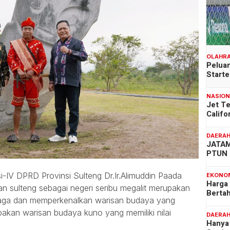
OLAHR
Peluan
Start
NASIO
Jet T
Califo
DAERA
JATAM
PTUN 
IV DPRD Provinsi Sulteng Dr.Ir.Alimuddin Paada
EKONO
Harga
sulteng sebagai negeri seribu megalit merupakan
Berta
jaga dan memperkenalkan warisan budaya yang
upakan warisan budaya kuno yang memiliki nilai
DAERA
Hanya 