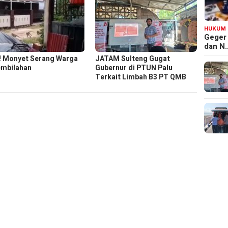
HUKUM
Geger
dan N
l! Monyet Serang Warga
JATAM Sulteng Gugat
embilahan
Gubernur di PTUN Palu
Terkait Limbah B3 PT QMB