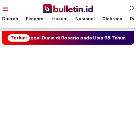
Loncat
Menu
ke
Mobile
konten
Daerah
Ekonomi
Hukum
Nasional
Olahraga
Pol
ggal Dunia di Rosario pada Usia 68 Tahun
Terkini
Naykilla 