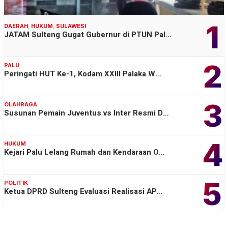
1
DAERAH
,
HUKUM
,
SULAWESI
JATAM Sulteng Gugat Gubernur di PTUN Pal…
2
PALU
Peringati HUT Ke-1, Kodam XXIII Palaka W…
3
OLAHRAGA
Susunan Pemain Juventus vs Inter Resmi D…
4
HUKUM
Kejari Palu Lelang Rumah dan Kendaraan O…
5
POLITIK
Ketua DPRD Sulteng Evaluasi Realisasi AP…