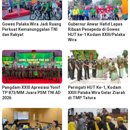
Gowes Palaka Wira Jadi Ruang
Gubernur Anwar Hafid Lepas
Perkuat Kemanunggalan TNI
Ribuan Pesepeda di Gowes
dan Rakyat
HUT ke-1 Kodam XXIII/Palaka
Wira
Pangdam XXIII Apresiasi Yonif
Peringati HUT Ke-1, Kodam
TP 873/MM Juara PSM TNI AD
XXIII Palaka Wira Gelar Ziarah
2026
di TMP Tatura