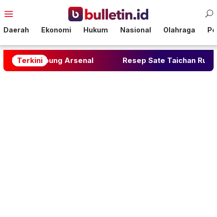
Loncat
Menu
ke
Mobile
konten
Daerah
Ekonomi
Hukum
Nasional
Olahraga
Pol
abung Arsenal
Terkini
Resep Sate Taichan Rumahan: Rahasi