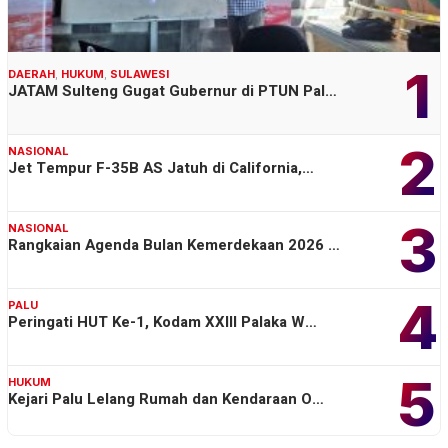
1
DAERAH
,
HUKUM
,
SULAWESI
JATAM Sulteng Gugat Gubernur di PTUN Pal…
2
NASIONAL
Jet Tempur F-35B AS Jatuh di California,…
3
NASIONAL
Rangkaian Agenda Bulan Kemerdekaan 2026 …
4
PALU
Peringati HUT Ke-1, Kodam XXIII Palaka W…
5
HUKUM
Kejari Palu Lelang Rumah dan Kendaraan O…