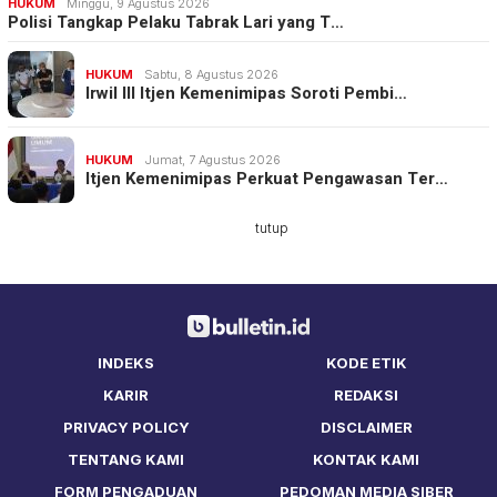
HUKUM
Minggu, 9 Agustus 2026
Polisi Tangkap Pelaku Tabrak Lari yang T…
HUKUM
Sabtu, 8 Agustus 2026
Irwil III Itjen Kemenimipas Soroti Pembi…
HUKUM
Jumat, 7 Agustus 2026
Itjen Kemenimipas Perkuat Pengawasan Ter…
tutup
INDEKS
KODE ETIK
KARIR
REDAKSI
PRIVACY POLICY
DISCLAIMER
TENTANG KAMI
KONTAK KAMI
FORM PENGADUAN
PEDOMAN MEDIA SIBER