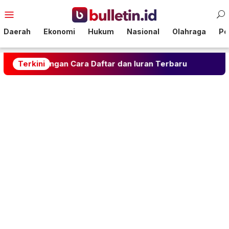
Loncat
Menu
ke
Mobile
konten
Daerah
Ekonomi
Hukum
Nasional
Olahraga
Pol
an Cara Daftar dan Iuran Terbaru
Terkini
Rahasia Gulai K