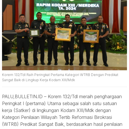
Korem 132/Tdl Raih Peringkat Pertama Kategori WTRB Dengan Predikat
Sangat Baik di Lingkup Kerja Kodam XIII/Mdk
PALU,BULLETIN.ID – Korem 132/Tdl meraih penghargaan
Peringkat I (pertama) Utama sebagai salah satu satuan
kerja (Satker) di lingkungan Kodam XIII/Mdk dengan
Kategori Penilaian Wilayah Tertib Reformasi Birokrasi
(WTRB) Predikat Sangat Baik, berdasarkan hasil penilaian