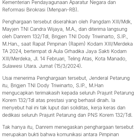
Kementerian Pendayagunaan Aparatur Negara dan
Reformasi Birokrasi (Menpan-RB).
Penghargaan tersebut diserahkan oleh Pangdam XIII/Mdk,
Mayjen TNI Candra Wijaya, M.A., dan diterima langsung
oleh Danrem 132/Tdl, Brigjen TNI Dody Triwinarto, S.IP.,
M.Han., saat Rapat Pimpinan (Rapim) Kodam XIII/Merdeka
TA 2024, bertempat di Aula Grhadika Jaya Sakti Kodam
XIII/Merdeka, Jl. 14 Februari, Teling Atas, Kota Manado,
Sulawesi Utara. Jumat (15/3/2024).
Usai menerima Penghargaan tersebut, Jenderal Petarung
itu, Brigjen TNI Dody Triwinarto, S.IP., M.Han
mengucapkan terimakasih kepada seluruh Prajurit Petarung
Korem 132/Tdl atas prestasi yang berhasil diraih. Ia
menyebut hal ini tak luput dari soliditas, kerja keras dan
dedikasi seluruh Prajurit Petarung dan PNS Korem 132/Tdl.
Tak hanya itu, Danrem menegaskan penghargaan tersebut
merupakan bukti bahwa komunikasi antara Pimpinan