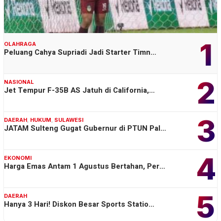
1
OLAHRAGA
Peluang Cahya Supriadi Jadi Starter Timn…
2
NASIONAL
Jet Tempur F-35B AS Jatuh di California,…
3
DAERAH
,
HUKUM
,
SULAWESI
JATAM Sulteng Gugat Gubernur di PTUN Pal…
4
EKONOMI
Harga Emas Antam 1 Agustus Bertahan, Per…
5
DAERAH
Hanya 3 Hari! Diskon Besar Sports Statio…