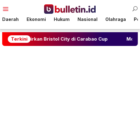
Loncat
Menu
ke
Mobile
konten
Daerah
Ekonomi
Hukum
Nasional
Olahraga
Pol
kan Bristol City di Carabao Cup
Terkini
Monaco Menang Tipi