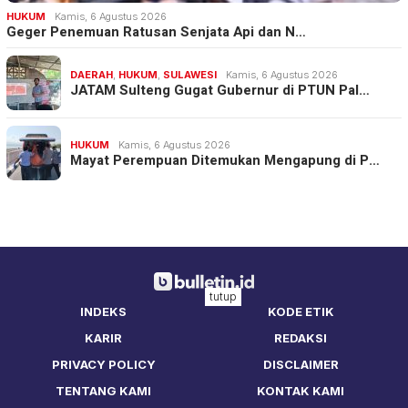
HUKUM
Kamis, 6 Agustus 2026
Geger Penemuan Ratusan Senjata Api dan N…
DAERAH
,
HUKUM
,
SULAWESI
Kamis, 6 Agustus 2026
JATAM Sulteng Gugat Gubernur di PTUN Pal…
HUKUM
Kamis, 6 Agustus 2026
Mayat Perempuan Ditemukan Mengapung di P…
tutup
INDEKS
KODE ETIK
KARIR
REDAKSI
PRIVACY POLICY
DISCLAIMER
TENTANG KAMI
KONTAK KAMI