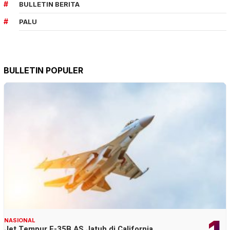
BULLETIN BERITA
PALU
BULLETIN POPULER
NASIONAL
Jet Tempur F-35B AS Jatuh di California,…