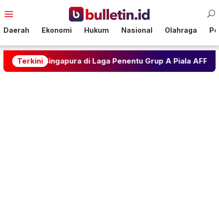
Loncat
Menu
ke
Mobile
konten
Daerah
Ekonomi
Hukum
Nasional
Olahraga
Pol
Singapura di Laga Penentu Grup A Piala AFF 2026
Terkini
Ra