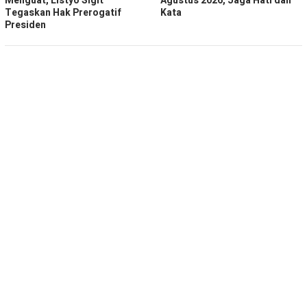
Menguat, Listyo Sigit
Agustus 2026, Jaga Hati dan
Tegaskan Hak Prerogatif
Kata
Presiden