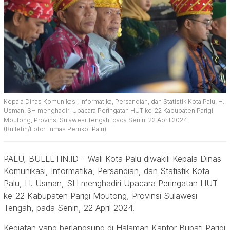
Kepala Dinas Komunikasi, Informatika, Persandian, dan Statistik Kota Palu, H.
Usman, SH menghadiri Upacara Peringatan HUT ke-22 Kabupaten Parigi
Moutong, Provinsi Sulawesi Tengah, pada Senin, 22 April 2024.
(Bulletin/Foto:Humas Pemkot Palu)
PALU, BULLETIN.ID – Wali Kota Palu diwakili Kepala Dinas
Komunikasi, Informatika, Persandian, dan Statistik Kota
Palu, H. Usman, SH menghadiri Upacara Peringatan HUT
ke-22 Kabupaten Parigi Moutong, Provinsi Sulawesi
Tengah, pada Senin, 22 April 2024.
Kegiatan yang berlangsung di Halaman Kantor Bupati Parigi