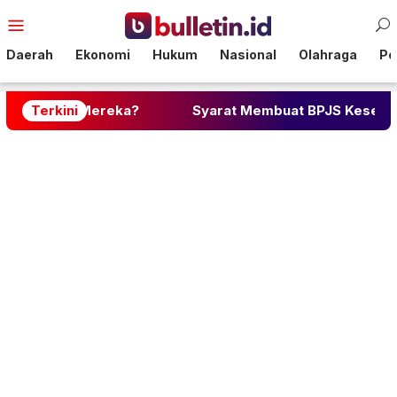
Loncat
Menu
ke
Mobile
konten
Daerah
Ekonomi
Hukum
Nasional
Olahraga
Pol
 Mereka?
Terkini
Syarat Membuat BPJS Kesehatan: Lengkap d