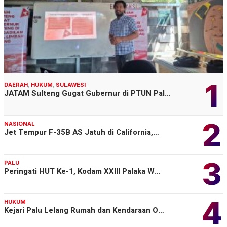
1
DAERAH
,
HUKUM
,
SULAWESI
JATAM Sulteng Gugat Gubernur di PTUN Pal…
2
NASIONAL
Jet Tempur F-35B AS Jatuh di California,…
3
PALU
Peringati HUT Ke-1, Kodam XXIII Palaka W…
4
HUKUM
Kejari Palu Lelang Rumah dan Kendaraan O…