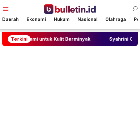
Loncat
Menu
ke
Mobile
konten
Daerah
Ekonomi
Hukum
Nasional
Olahraga
Pol
Alami untuk Kulit Berminyak
Terkini
Syahrini Gemparkan Tik