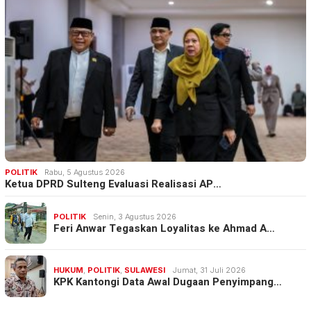
POLITIK
Rabu, 5 Agustus 2026
Ketua DPRD Sulteng Evaluasi Realisasi AP…
POLITIK
Senin, 3 Agustus 2026
Feri Anwar Tegaskan Loyalitas ke Ahmad A…
HUKUM
,
POLITIK
,
SULAWESI
Jumat, 31 Juli 2026
KPK Kantongi Data Awal Dugaan Penyimpang…