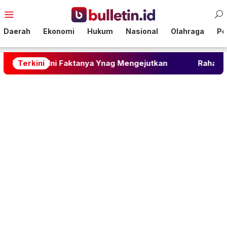
Loncat
Menu
ke
Mobile
konten
Daerah
Ekonomi
Hukum
Nasional
Olahraga
Pol
i Faktanya Ynag Mengejutkan
Terkini
Rahasia Soto Ayam B