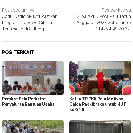
Navigasi
Pos sebelumnya
Pos berikutnya
Abdul Karim Al-Jufri Pastikan
Silpa APBD Kota Palu Tahun
pos
Program Prabowo Gibran
Anggaran 2023 Sebesar Rp
Terlaksana di Sulteng
21.425.488.170,27
POS TERKAIT
Pemkot Palu Perketat
Ketua TP PKK Palu Motivasi
Penyaluran Bantuan Usaha
Calon Paskibraka untuk HUT
ke-81 RI