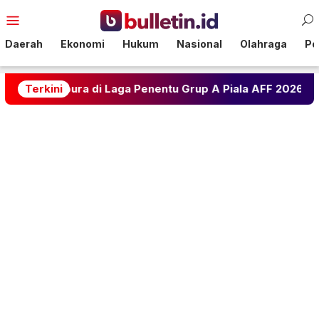
Loncat
Menu
ke
Mobile
konten
Daerah
Ekonomi
Hukum
Nasional
Olahraga
Pol
ura di Laga Penentu Grup A Piala AFF 2026
Terkini
Ramalan 