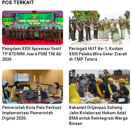
POS TERKAIT
Pangdam XXIII Apresiasi Yonif
Peringati HUT Ke-1, Kodam
TP 873/MM Juara PSM TNI AD
XXIII Palaka Wira Gelar Ziarah
2026
di TMP Tatura
Pemerintah Kota Palu Perkuat
Kakanwil Ditjenpas Sulteng
Implementasi Pemerintah
Jalin Kolaborasi Hukum Adat
Digital 2026
BMA untuk Reintegrasi Warga
Binaan