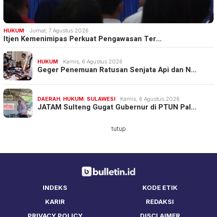
HUKUM
Jumat, 7 Agustus 2026
Itjen Kemenimipas Perkuat Pengawasan Ter…
HUKUM
Kamis, 6 Agustus 2026
Geger Penemuan Ratusan Senjata Api dan N…
DAERAH
,
HUKUM
,
SULAWESI
Kamis, 6 Agustus 2026
JATAM Sulteng Gugat Gubernur di PTUN Pal…
tutup
INDEKS
KODE ETIK
KARIR
REDAKSI
PRIVACY POLICY
DISCLAIMER