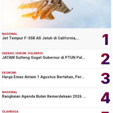
1
NASIONAL
Jet Tempur F-35B AS Jatuh di California,…
2
DAERAH
,
HUKUM
,
SULAWESI
JATAM Sulteng Gugat Gubernur di PTUN Pal…
3
EKONOMI
Harga Emas Antam 1 Agustus Bertahan, Per…
4
NASIONAL
Rangkaian Agenda Bulan Kemerdekaan 2026 …
OLAHRAGA