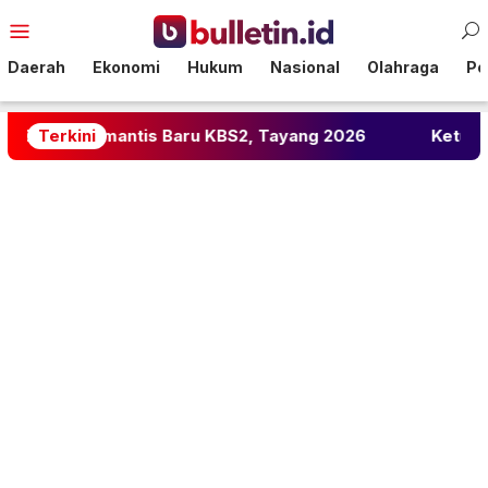
Loncat
Menu
ke
Mobile
konten
Daerah
Ekonomi
Hukum
Nasional
Olahraga
Pol
ntis Baru KBS2, Tayang 2026
Terkini
Ketua DPRD Sulteng: 