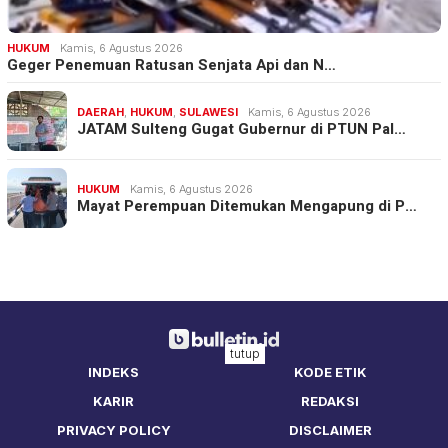
HUKUM
Kamis, 6 Agustus 2026
Geger Penemuan Ratusan Senjata Api dan N…
DAERAH
,
HUKUM
,
SULAWESI
Kamis, 6 Agustus 2026
JATAM Sulteng Gugat Gubernur di PTUN Pal…
HUKUM
Kamis, 6 Agustus 2026
Mayat Perempuan Ditemukan Mengapung di P…
tutup
INDEKS
KODE ETIK
KARIR
REDAKSI
PRIVACY POLICY
DISCLAIMER