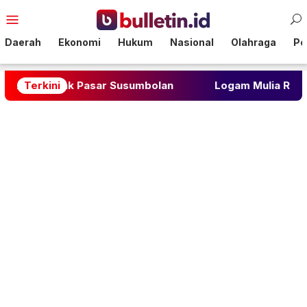
Loncat
Menu
ke
Mobile
konten
Daerah
Ekonomi
Hukum
Nasional
Olahraga
Pol
li Sidak Pasar Susumbolan
Terkini
Logam Mulia Rilis Seri 