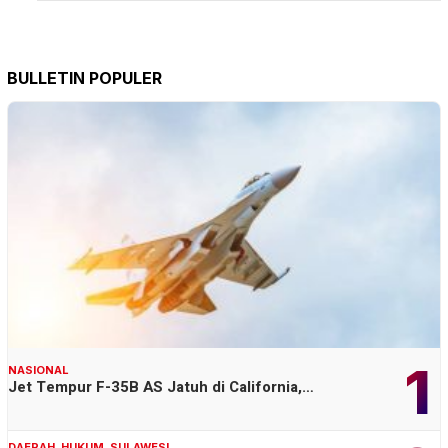
BULLETIN POPULER
1
NASIONAL
Jet Tempur F-35B AS Jatuh di California,…
DAERAH
,
HUKUM
,
SULAWESI