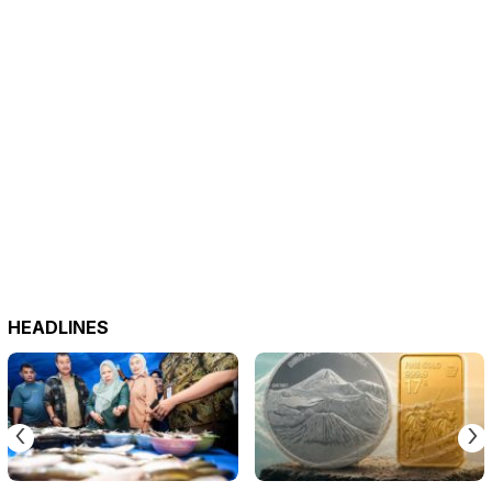
HEADLINES
‹
›