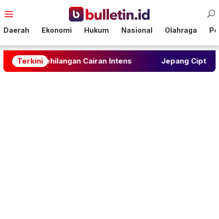
Loncat
Menu
ke
Mobile
konten
Daerah
Ekonomi
Hukum
Nasional
Olahraga
Pol
ilangan Cairan Intens
Terkini
Jepang Ciptakan “Kulkas Man