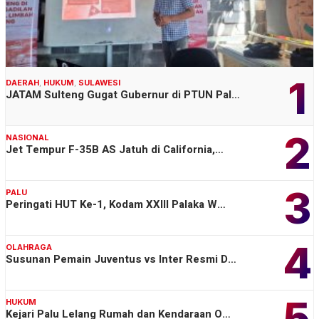
1
DAERAH
,
HUKUM
,
SULAWESI
JATAM Sulteng Gugat Gubernur di PTUN Pal…
2
NASIONAL
Jet Tempur F-35B AS Jatuh di California,…
3
PALU
Peringati HUT Ke-1, Kodam XXIII Palaka W…
4
OLAHRAGA
Susunan Pemain Juventus vs Inter Resmi D…
5
HUKUM
Kejari Palu Lelang Rumah dan Kendaraan O…