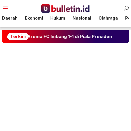
Loncat
Menu
ke
Mobile
konten
Daerah
Ekonomi
Hukum
Nasional
Olahraga
Pol
n Arema FC Imbang 1-1 di Piala Presiden
Terkini
Kalahkan A