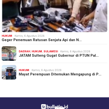
HUKUM
Kamis, 6 Agustus 2026
Geger Penemuan Ratusan Senjata Api dan N…
DAERAH
,
HUKUM
,
SULAWESI
Kamis, 6 Agustus 2026
JATAM Sulteng Gugat Gubernur di PTUN Pal…
HUKUM
Kamis, 6 Agustus 2026
Mayat Perempuan Ditemukan Mengapung di P…