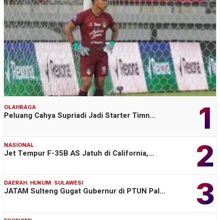
1
OLAHRAGA
Peluang Cahya Supriadi Jadi Starter Timn…
2
NASIONAL
Jet Tempur F-35B AS Jatuh di California,…
3
DAERAH
,
HUKUM
,
SULAWESI
JATAM Sulteng Gugat Gubernur di PTUN Pal…