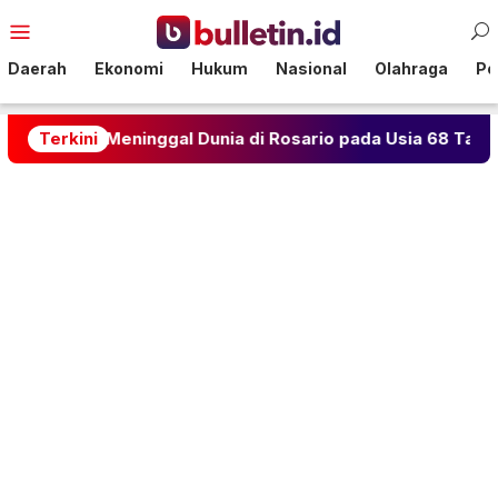
Loncat
Menu
ke
Mobile
konten
Daerah
Ekonomi
Hukum
Nasional
Olahraga
Pol
 Meninggal Dunia di Rosario pada Usia 68 Tahun
Terkini
Nay