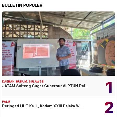
BULLETIN POPULER
1
DAERAH
,
HUKUM
,
SULAWESI
JATAM Sulteng Gugat Gubernur di PTUN Pal…
2
PALU
Peringati HUT Ke-1, Kodam XXIII Palaka W…