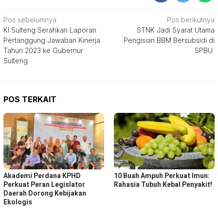
Navigasi
Pos sebelumnya
Pos berikutnya
KI Sulteng Serahkan Laporan
STNK Jadi Syarat Utama
pos
Pertanggung Jawaban Kinerja
Pengisian BBM Bersubsidi di
Tahun 2023 ke Gubernur
SPBU
Sulteng
POS TERKAIT
Akademi Perdana KPHD
10 Buah Ampuh Perkuat Imun:
Perkuat Peran Legislator
Rahasia Tubuh Kebal Penyakit!
Daerah Dorong Kebijakan
Ekologis