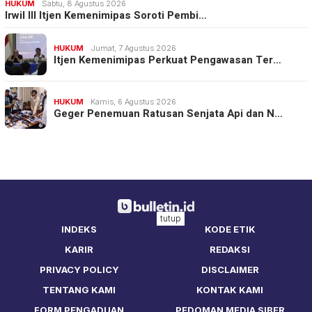
HUKUM
Sabtu, 8 Agustus 2026
Irwil III Itjen Kemenimipas Soroti Pembi…
HUKUM
Jumat, 7 Agustus 2026
Itjen Kemenimipas Perkuat Pengawasan Ter…
HUKUM
Kamis, 6 Agustus 2026
Geger Penemuan Ratusan Senjata Api dan N…
tutup
INDEKS
KODE ETIK
KARIR
REDAKSI
PRIVACY POLICY
DISCLAIMER
TENTANG KAMI
KONTAK KAMI
FORM PENGADUAN
PEDOMAN MEDIA SIBER