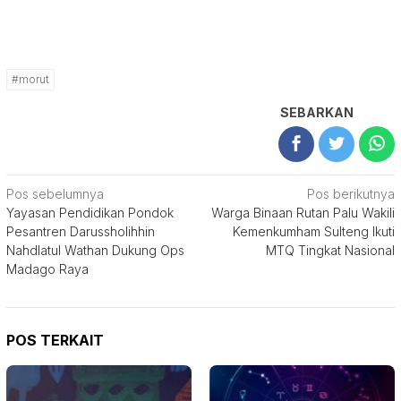
#morut
SEBARKAN
Navigasi
Pos sebelumnya
Pos berikutnya
Yayasan Pendidikan Pondok
Warga Binaan Rutan Palu Wakili
pos
Pesantren Darussholihhin
Kemenkumham Sulteng Ikuti
Nahdlatul Wathan Dukung Ops
MTQ Tingkat Nasional
Madago Raya
POS TERKAIT