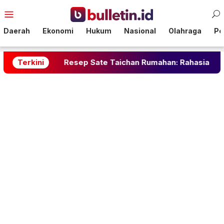
Loncat
Menu
ke
Mobile
konten
Daerah
Ekonomi
Hukum
Nasional
Olahraga
Pol
Terkini
Resep Sate Taichan Rumahan: Rahasia Pedas Gurih Ta