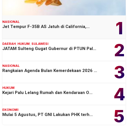
1
NASIONAL
Jet Tempur F-35B AS Jatuh di California,…
2
DAERAH
,
HUKUM
,
SULAWESI
JATAM Sulteng Gugat Gubernur di PTUN Pal…
3
NASIONAL
Rangkaian Agenda Bulan Kemerdekaan 2026 …
4
HUKUM
Kejari Palu Lelang Rumah dan Kendaraan O…
5
EKONOMI
Mulai 5 Agustus, PT GNI Lakukan PHK terh…