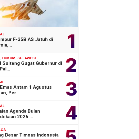
1
NAL
empur F-35B AS Jatuh di
rnia,…
2
H
,
HUKUM
,
SULAWESI
 Sulteng Gugat Gubernur di
Pal…
3
MI
 Emas Antam 1 Agustus
han, Per…
4
NAL
aian Agenda Bulan
dekaan 2026 …
5
AGA
ng Besar Timnas Indonesia