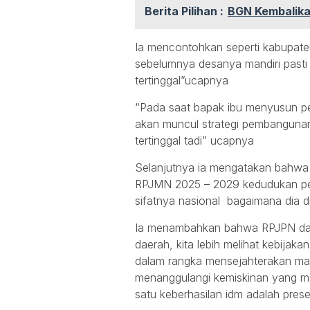
Berita Pilihan :
BGN Kembalikan
Ia mencontohkan seperti kabupaten
sebelumnya desanya mandiri pasti
tertinggal”ucapnya
“Pada saat bapak ibu menyusun per
akan muncul strategi pembanguna
tertinggal tadi” ucapnya
Selanjutnya ia mengatakan bahw
RPJMN 2025 – 2029 kedudukan per
sifatnya nasional bagaimana dia d
Ia menambahkan bahwa RPJPN dan 
daerah, kita lebih melihat kebijak
dalam rangka mensejahterakan mas
menanggulangi kemiskinan yang ma
satu keberhasilan idm adalah prese