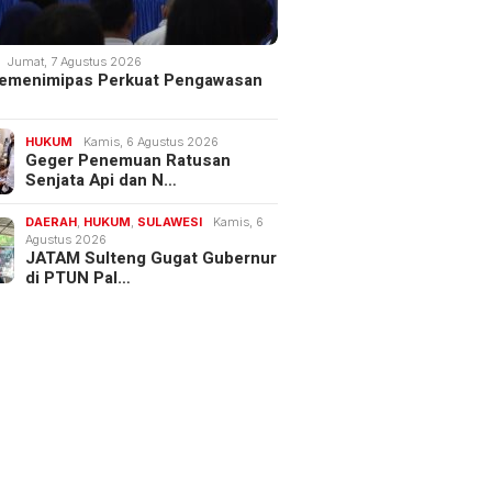
Jumat, 7 Agustus 2026
 Kemenimipas Perkuat Pengawasan
HUKUM
Kamis, 6 Agustus 2026
Geger Penemuan Ratusan
Senjata Api dan N…
DAERAH
,
HUKUM
,
SULAWESI
Kamis, 6
Agustus 2026
JATAM Sulteng Gugat Gubernur
di PTUN Pal…