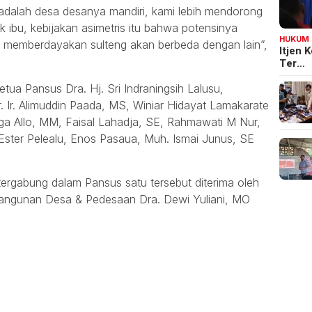
i adalah desa desanya mandiri, kami lebih mendorong
ak ibu, kebijakan asimetris itu bahwa potensinya
HUKUM
 memberdayakan sulteng akan berbeda dengan lain”,
Itjen
Ter…
etua Pansus Dra. Hj. Sri Indraningsih Lalusu,
 Ir. Alimuddin Paada, MS, Winiar Hidayat Lamakarate
unga Allo, MM, Faisal Lahadja, SE, Rahmawati M Nur,
 Ester Pelealu, Enos Pasaua, Muh. Ismai Junus, SE
gabung dalam Pansus satu tersebut diterima oleh
bangunan Desa & Pedesaan Dra. Dewi Yuliani, MO