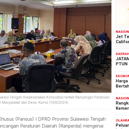
NASIO
Jet T
Califo
DAERA
JATAM
PTUN 
EKONO
Harga
Berta
lawesi Tengah melaksanakan Konsultasi terkait Rancangan Peraturan
NASIO
Rangk
Masyarakat dan Desa. Kamis (13/6/2024)
Kemer
Khusus (Pansus) I DPRD Provinsi Sulawesi Tengah
OLAHR
Pelua
Rancangan Peraturan Daerah (Ranperda) mengenai