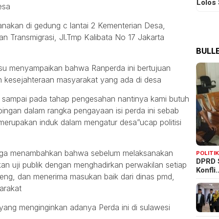
Lolos
esa
sanakan di gedung c lantai 2 Kementerian Desa,
 Transmigrasi, Jl.Tmp Kalibata No 17 Jakarta
BULLE
lusu menyampaikan bahwa Ranperda ini bertujuan
 kesejahteraan masyarakat yang ada di desa
 sampai pada tahap pengesahan nantinya kami butuh
ingan dalam rangka pengayaan isi perda ini sebab
rupakan induk dalam mengatur desa”ucap politisi
u juga menambahkan bahwa sebelum melaksanakan
POLITI
DPRD 
an uji publik dengan menghadirkan perwakilan setiap
Konfli
teng, dan menerima masukan baik dari dinas pmd,
arakat
k yang menginginkan adanya Perda ini di sulawesi