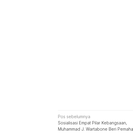
Navigasi
Pos sebelumnya
Sosialisasi Empat Pilar Kebangsaan,
pos
Muhammad J. Wartabone Beri Pemah