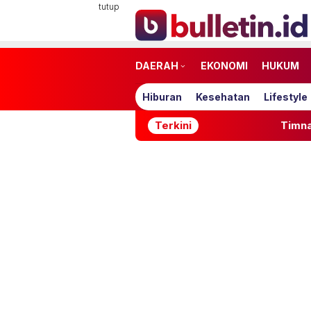
Loncat
tutup
ke
konten
DAERAH
EKONOMI
HUKUM
Hiburan
Kesehatan
Lifestyle
Terkini
Timnas Indonesia Tersin