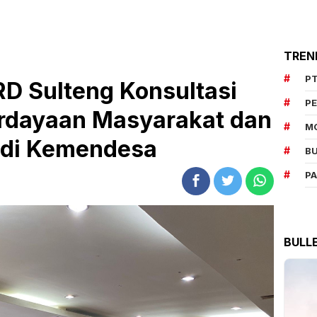
TREN
PT
RD Sulteng Konsultasi
P
rdayaan Masyarakat dan
M
 di Kemendesa
BU
P
BULL