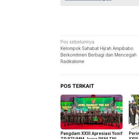
Navigasi
Pos sebelumnya
Kelompok Sahabat Hijrah Ampibabo
pos
Berkomitmen Berbagi dan Mencegah
Radikalisme
POS TERKAIT
Pangdam XXIII Apresiasi Yonif
Peri