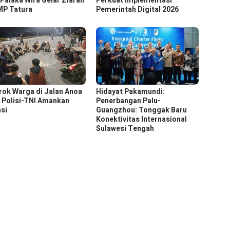
 Palaka Wira Gelar Ziarah
Perkuat Implementasi
MP Tatura
Pemerintah Digital 2026
rok Warga di Jalan Anoa
Hidayat Pakamundi:
, Polisi-TNI Amankan
Penerbangan Palu-
asi
Guangzhou: Tonggak Baru
Konektivitas Internasional
Sulawesi Tengah