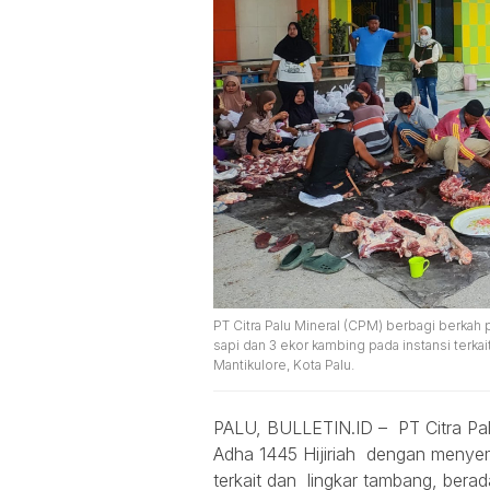
PT Citra Palu Mineral (CPM) berbagi berkah
sapi dan 3 ekor kambing pada instansi terkai
Mantikulore, Kota Palu.
PALU, BULLETIN.ID – PT Citra Pal
Adha 1445 Hijiriah dengan menyemb
terkait dan lingkar tambang, bera