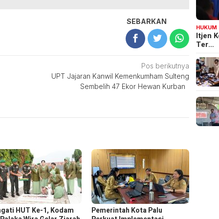
SEBARKAN
HUKUM
Itjen
Ter…
Pos berikutnya
UPT Jajaran Kanwil Kemenkumham Sulteng
Sembelih 47 Ekor Hewan Kurban
ngati HUT Ke-1, Kodam
Pemerintah Kota Palu