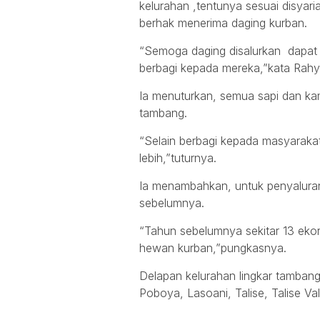
kelurahan ,tentunya sesuai disyari
berhak menerima daging kurban.
“Semoga daging disalurkan dapat
berbagi kepada mereka,”kata Rahy
Ia menuturkan, semua sapi dan kamb
tambang.
“Selain berbagi kepada masyaraka
lebih,”tuturnya.
Ia menambahkan, untuk penyaluran
sebelumnya.
“Tahun sebelumnya sekitar 13 eko
hewan kurban,”pungkasnya.
Delapan kelurahan lingkar tamban
Poboya, Lasoani, Talise, Talise V