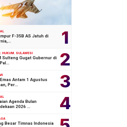
1
NAL
empur F-35B AS Jatuh di
rnia,…
2
H
,
HUKUM
,
SULAWESI
 Sulteng Gugat Gubernur di
Pal…
3
MI
 Emas Antam 1 Agustus
han, Per…
4
NAL
aian Agenda Bulan
dekaan 2026 …
5
AGA
ng Besar Timnas Indonesia