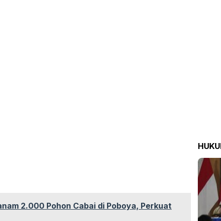
HUK
anam 2.000 Pohon Cabai di Poboya, Perkuat