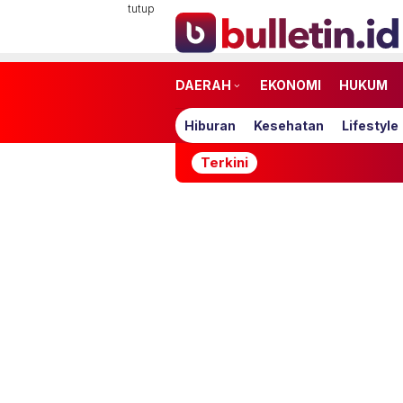
Loncat
tutup
ke
konten
DAERAH
EKONOMI
HUKUM
Hiburan
Kesehatan
Lifestyle
Terkini
Timnas Indon