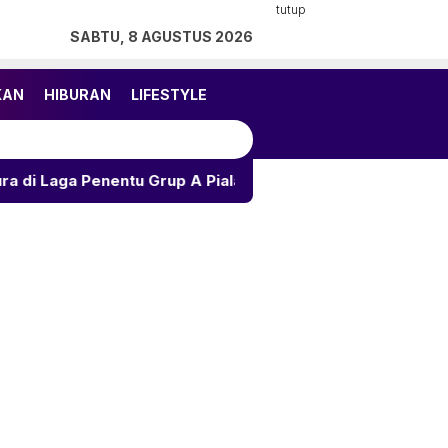
tutup
SABTU, 8 AGUSTUS 2026
KAN
HIBURAN
LIFESTYLE
tu Grup A Piala AFF 2026
Ramalan Asmara 12 Zodiak: