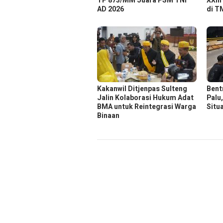
TP 873/MM Juara PSM TNI
XXIII
AD 2026
di T
Kakanwil Ditjenpas Sulteng
Bent
Jalin Kolaborasi Hukum Adat
Palu
BMA untuk Reintegrasi Warga
Situ
Binaan