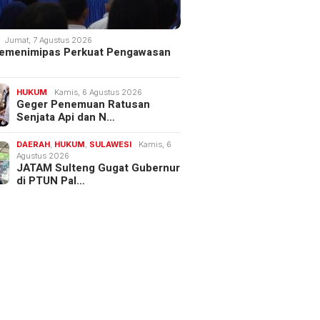
Jumat, 7 Agustus 2026
 Kemenimipas Perkuat Pengawasan
HUKUM
Kamis, 6 Agustus 2026
Geger Penemuan Ratusan
Senjata Api dan N…
DAERAH
,
HUKUM
,
SULAWESI
Kamis, 6
Agustus 2026
JATAM Sulteng Gugat Gubernur
di PTUN Pal…