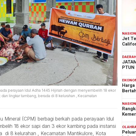
NASIO
Jet T
Califo
DAERA
JATAM
PTUN 
EKONO
Harga
Berta
 pada perayaan Idul Adha 1445 Hijiriah dengan menyembelih 18 ekor
t dan lingkar tambang, berada di 8 kelurahan , Kecamatan
NASIO
Rangk
Kemer
u Mineral (CPM) berbagi berkah pada perayaan Idul
elih 18 ekor sapi dan 3 ekor kambing pada instansi
OLAHR
Pelua
da di 8 kelurahan , Kecamatan Mantikulore, Kota