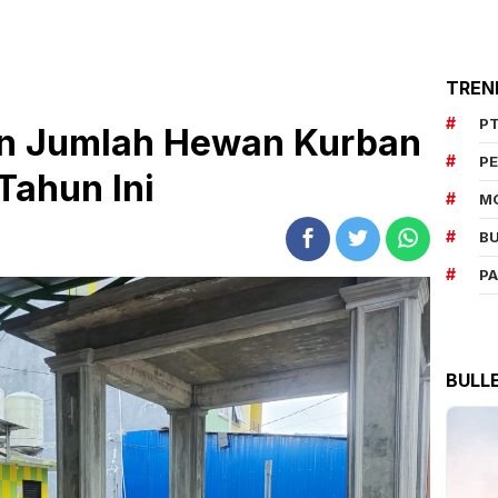
TREN
PT
n Jumlah Hewan Kurban
P
Tahun Ini
M
BU
P
BULL