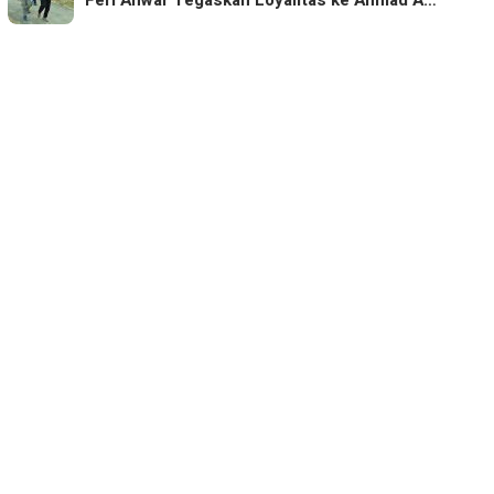
Feri Anwar Tegaskan Loyalitas ke Ahmad A…