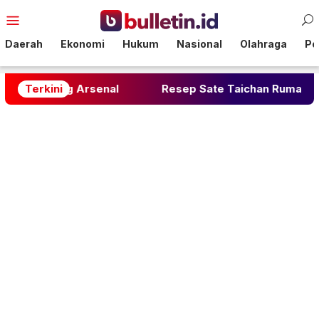
Loncat
Menu
ke
Mobile
konten
Daerah
Ekonomi
Hukum
Nasional
Olahraga
Pol
ng Arsenal
Terkini
Resep Sate Taichan Rumahan: Rahasia P