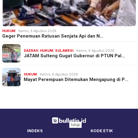
HUKUM
Kamis, 6 Agustus 2026
Geger Penemuan Ratusan Senjata Api dan N…
DAERAH
,
HUKUM
,
SULAWESI
Kamis, 6 Agustus 2026
JATAM Sulteng Gugat Gubernur di PTUN Pal…
HUKUM
Kamis, 6 Agustus 2026
Mayat Perempuan Ditemukan Mengapung di P…
tutup
INDEKS
KODE ETIK