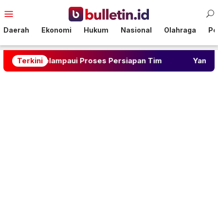
Loncat
Menu
ke
Mobile
konten
Daerah
Ekonomi
Hukum
Nasional
Olahraga
Pol
: Melampaui Proses Persiapan Tim
Terkini
Yan Diomande Jad