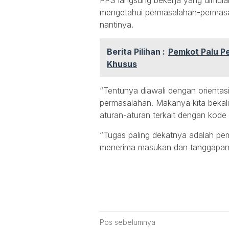
PPS langsung bekerja yang dimulai
mengetahui permasalahan-permasal
nantinya.
Berita Pilihan :
Pemkot Palu Pe
Khusus
“Tentunya diawali dengan orientas
permasalahan. Makanya kita bek
aturan-aturan terkait dengan kode e
“Tugas paling dekatnya adalah p
menerima masukan dan tanggapan 
Navigasi
Pos sebelumnya