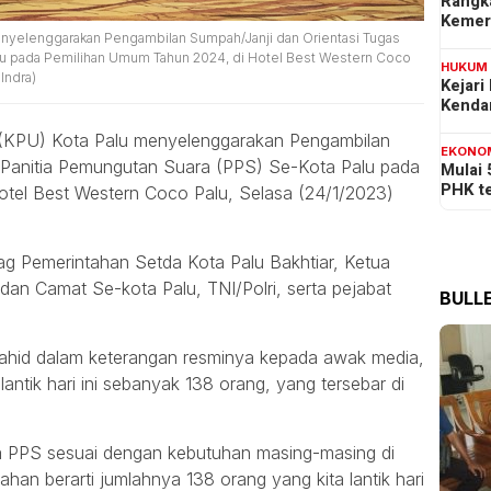
Rangk
Kemer
nyelenggarakan Pengambilan Sumpah/Janji dan Orientasi Tugas
lu pada Pemilihan Umum Tahun 2024, di Hotel Best Western Coco
HUKUM
 Indra)
Kejari
Kenda
m (KPU) Kota Palu menyelenggarakan Pengambilan
EKONO
 Panitia Pemungutan Suara (PPS) Se-Kota Palu pada
Mulai
PHK t
tel Best Western Coco Palu, Selasa (24/1/2023)
bag Pemerintahan Setda Kota Palu Bakhtiar, Ketua
dan Camat Se-kota Palu, TNI/Polri, serta pejabat
BULLE
ahid dalam keterangan resminya kepada awak media,
ntik hari ini sebanyak 138 orang, yang tersebar di
a PPS sesuai dengan kebutuhan masing-masing di
ahan berarti jumlahnya 138 orang yang kita lantik hari