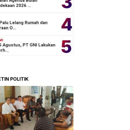
3
aian Agenda Bulan
dekaan 2026 …
4
 Palu Lelang Rumah dan
raan O…
5
MI
 5 Agustus, PT GNI Lakukan
erh…
TIN POLITIK