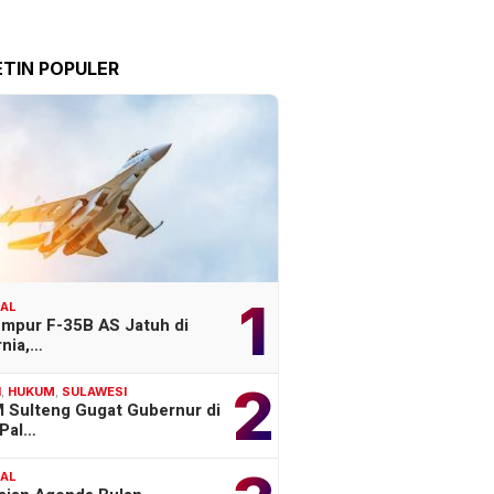
ETIN POPULER
1
NAL
empur F-35B AS Jatuh di
rnia,…
2
H
,
HUKUM
,
SULAWESI
 Sulteng Gugat Gubernur di
Pal…
NAL