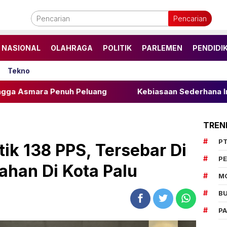
Pencarian
NASIONAL
OLAHRAGA
POLITIK
PARLEMEN
PENDIDI
Tekno
 Penuh Peluang
Kebiasaan Sederhana Ini Bikin Hidup
TREN
PT
ik 138 PPS, Tersebar Di
P
ahan Di Kota Palu
M
BU
P