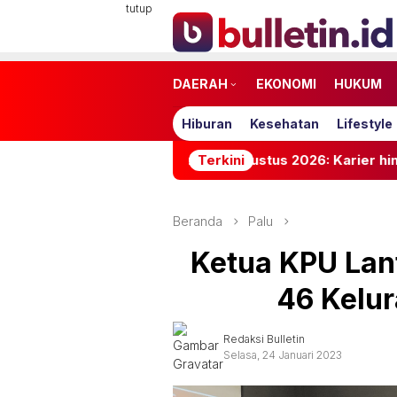
Loncat
tutup
ke
konten
DAERAH
EKONOMI
HUKUM
Hiburan
Kesehatan
Lifestyle
amalan Shio Sabtu 8 Agustus 2026: Karier hingga Asmara
Terkini
Beranda
Palu
Ketua KPU Lant
46 Kelur
Redaksi Bulletin
Selasa, 24 Januari 2023