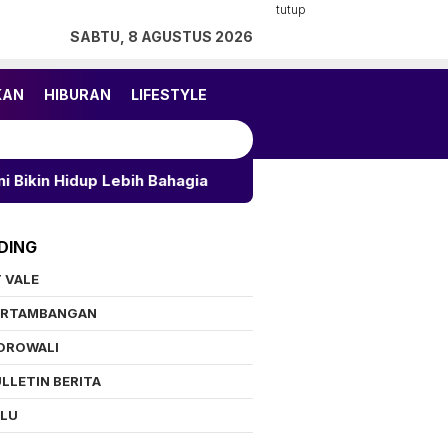
tutup
SABTU, 8 AGUSTUS 2026
KAN
HIBURAN
LIFESTYLE
 Lebih Bahagia
Gubernur Anwar Hafid Lepas Ribuan
DING
 VALE
ERTAMBANGAN
OROWALI
LLETIN BERITA
ALU