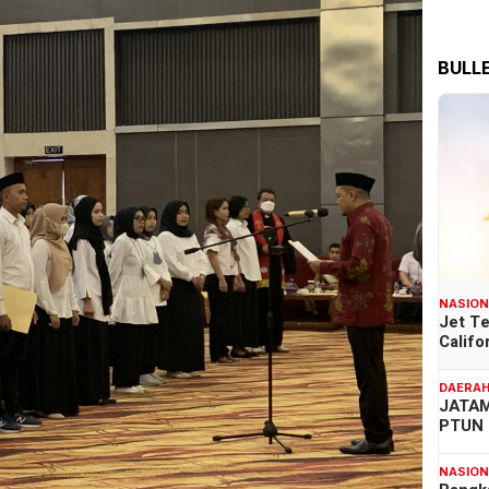
BULL
NASIO
Jet T
Califo
DAERA
JATAM
PTUN 
NASIO