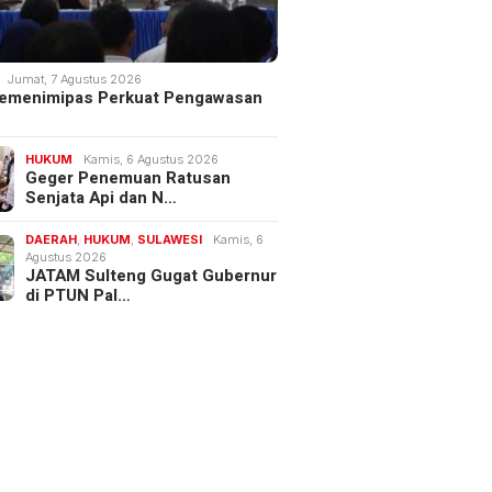
Jumat, 7 Agustus 2026
 Kemenimipas Perkuat Pengawasan
HUKUM
Kamis, 6 Agustus 2026
Geger Penemuan Ratusan
Senjata Api dan N…
DAERAH
,
HUKUM
,
SULAWESI
Kamis, 6
Agustus 2026
JATAM Sulteng Gugat Gubernur
di PTUN Pal…