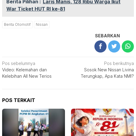
Berita Pilihan :
Laris Manis, 128 Ribu Warga Ikut
War Ticket HUT RI ke-81
Berita Otomotif
Nissan
SEBARKAN
Navigasi
Pos sebelumnya
Pos berikutnya
Video: Kelemahan dan
Sosok New Nissan Livina
pos
Kelebihan All New Terios
Terungkap, Apa Kata NMI?
POS TERKAIT