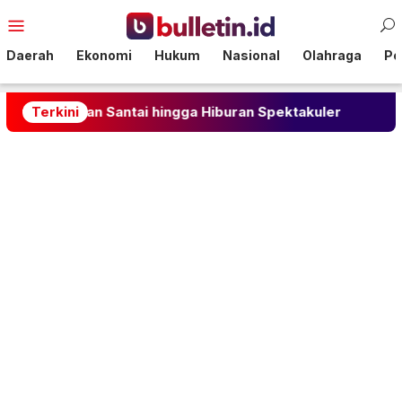
Loncat
Menu
ke
Mobile
konten
Daerah
Ekonomi
Hukum
Nasional
Olahraga
Pol
an Santai hingga Hiburan Spektakuler
Terkini
Cegah Pernik