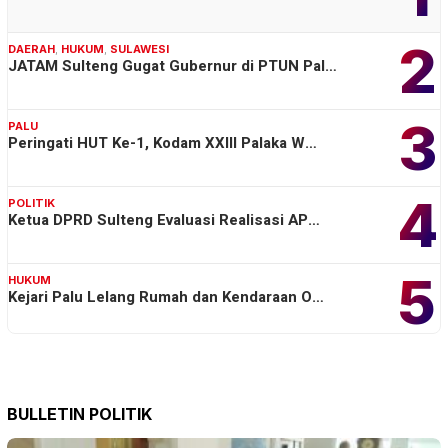
2
DAERAH
,
HUKUM
,
SULAWESI
JATAM Sulteng Gugat Gubernur di PTUN Pal…
3
PALU
Peringati HUT Ke-1, Kodam XXIII Palaka W…
4
POLITIK
Ketua DPRD Sulteng Evaluasi Realisasi AP…
5
HUKUM
Kejari Palu Lelang Rumah dan Kendaraan O…
BULLETIN POLITIK