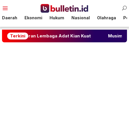
Loncat
Menu
ke
Mobile
konten
Daerah
Ekonomi
Hukum
Nasional
Olahraga
Pol
eran Lembaga Adat Kian Kuat
Terkini
Musim Kemarau Picu K