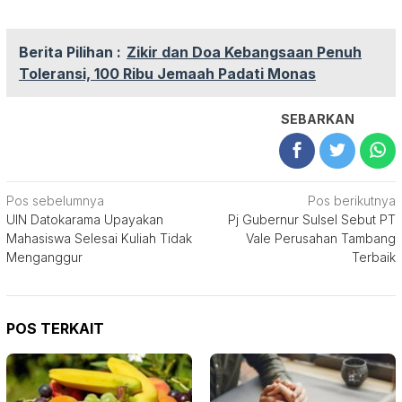
Berita Pilihan :
Zikir dan Doa Kebangsaan Penuh
Toleransi, 100 Ribu Jemaah Padati Monas
SEBARKAN
Navigasi
Pos sebelumnya
Pos berikutnya
UIN Datokarama Upayakan
Pj Gubernur Sulsel Sebut PT
pos
Mahasiswa Selesai Kuliah Tidak
Vale Perusahan Tambang
Menganggur
Terbaik
POS TERKAIT