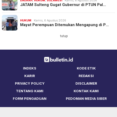
DAERAH
,
HUKUM
,
SULAWESI
Kamis, 6 Agustus 2026
JATAM Sulteng Gugat Gubernur di PTUN Pal…
HUKUM
Kamis, 6 Agustus 2026
Mayat Perempuan Ditemukan Mengapung di P…
tutup
INDEKS
KODE ETIK
KARIR
REDAKSI
PRIVACY POLICY
DISCLAIMER
TENTANG KAMI
KONTAK KAMI
FORM PENGADUAN
PEDOMAN MEDIA SIBER