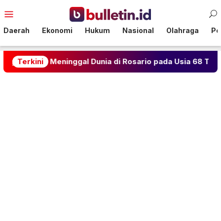
Loncat
Menu
ke
Mobile
konten
Daerah
Ekonomi
Hukum
Nasional
Olahraga
Pol
 Meninggal Dunia di Rosario pada Usia 68 Tahun
Terkini
Nay