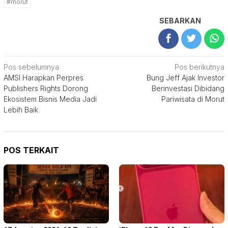
#morut
SEBARKAN
Navigasi
Pos sebelumnya
Pos berikutnya
AMSI Harapkan Perpres
Bung Jeff Ajak Investor
pos
Publishers Rights Dorong
Berinvestasi Dibidang
Ekosistem Bisnis Media Jadi
Pariwisata di Morut
Lebih Baik
POS TERKAIT