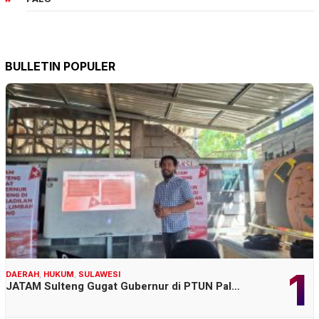
BULLETIN POPULER
1
DAERAH
,
HUKUM
,
SULAWESI
JATAM Sulteng Gugat Gubernur di PTUN Pal…