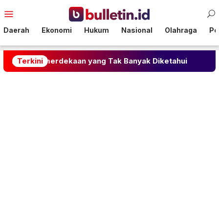
Loncat
Menu
ke
Mobile
konten
Daerah
Ekonomi
Hukum
Nasional
Olahraga
Pol
merdekaan yang Tak Banyak Diketahui
Terkini
Andika Sakit,