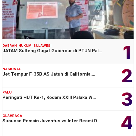
1
DAERAH
,
HUKUM
,
SULAWESI
JATAM Sulteng Gugat Gubernur di PTUN Pal…
2
NASIONAL
Jet Tempur F-35B AS Jatuh di California,…
3
PALU
Peringati HUT Ke-1, Kodam XXIII Palaka W…
4
OLAHRAGA
Susunan Pemain Juventus vs Inter Resmi D…