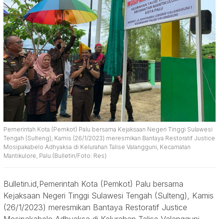
Pemerintah Kota (Pemkot) Palu bersama Kejaksaan Negeri Tinggi Sulawesi
Tengah (Sulteng), Kamis (26/1/2023) meresmikan Bantaya Restoratif Justice
Mosipakabelo Adhyaksa di Kelurahan Talise Valangguni, Kecamatan
Mantikulore, Palu.(Bulletin/Foto: Res)
Bulletin.id,Pemerintah Kota (Pemkot) Palu bersama
Kejaksaan Negeri Tinggi Sulawesi Tengah (Sulteng), Kamis
(26/1/2023) meresmikan Bantaya Restoratif Justice