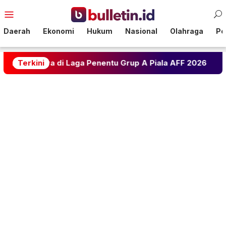
Loncat
Menu
ke
Mobile
konten
Daerah
Ekonomi
Hukum
Nasional
Olahraga
Pol
a di Laga Penentu Grup A Piala AFF 2026
Terkini
Ramalan As