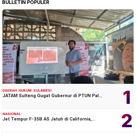
BULLETIN POPULER
1
DAERAH
,
HUKUM
,
SULAWESI
JATAM Sulteng Gugat Gubernur di PTUN Pal…
2
NASIONAL
Jet Tempur F-35B AS Jatuh di California,…