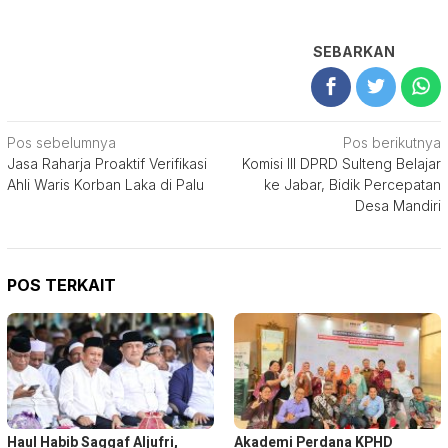
SEBARKAN
Navigasi
Pos sebelumnya
Pos berikutnya
Jasa Raharja Proaktif Verifikasi
Komisi III DPRD Sulteng Belajar
pos
Ahli Waris Korban Laka di Palu
ke Jabar, Bidik Percepatan
Desa Mandiri
POS TERKAIT
Haul Habib Saggaf Aljufri,
Akademi Perdana KPHD