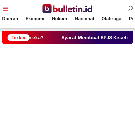
Loncat
Menu
ke
Mobile
konten
Daerah
Ekonomi
Hukum
Nasional
Olahraga
Pol
ereka?
Terkini
Syarat Membuat BPJS Kesehatan: Lengkap de