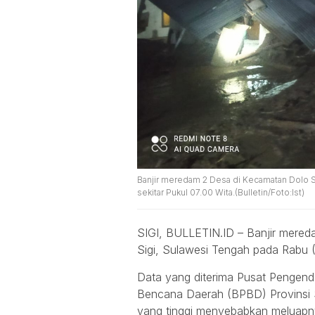
Banjir meredam 2 Desa di Kecamatan Dolo S
sekitar Pukul 07.00 Wita.(Bulletin/Foto:Ist)
SIGI, BULLETIN.ID – Banjir mere
Sigi, Sulawesi Tengah pada Rabu (
Data yang diterima Pusat Pengend
Bencana Daerah (BPBD) Provinsi S
yang tinggi menyebabkan meluapnya