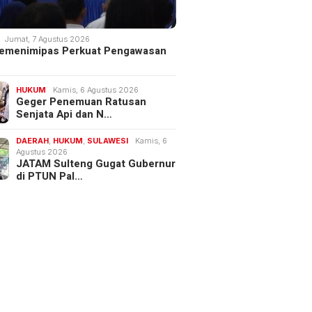
Jumat, 7 Agustus 2026
 Kemenimipas Perkuat Pengawasan
HUKUM
Kamis, 6 Agustus 2026
Geger Penemuan Ratusan
Senjata Api dan N…
DAERAH
,
HUKUM
,
SULAWESI
Kamis, 6
Agustus 2026
JATAM Sulteng Gugat Gubernur
di PTUN Pal…