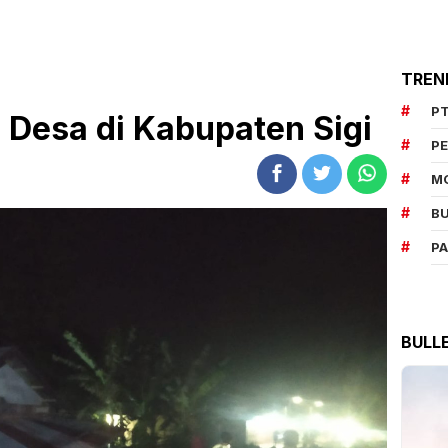
TREN
PT
2 Desa di Kabupaten Sigi
P
M
BU
P
BULL