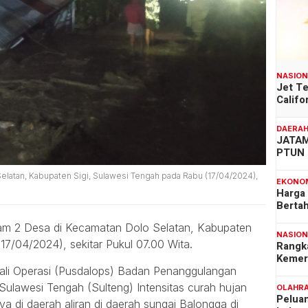
NASIO
Jet T
Califo
DAERA
JATAM
PTUN 
elatan, Kabupaten Sigi, Sulawesi Tengah pada Rabu (17/04/2024),
EKONO
Harga
Berta
dam 2 Desa di Kecamatan Dolo Selatan, Kabupaten
NASIO
17/04/2024), sekitar Pukul 07.00 Wita.
Rangk
Kemer
ali Operasi (Pusdalops) Badan Penanggulangan
ulawesi Tengah (Sulteng) Intensitas curah hujan
OLAHR
Pelua
 di daerah aliran di daerah sungai Balongga di