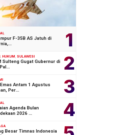
1
NAL
empur F-35B AS Jatuh di
rnia,…
2
H
,
HUKUM
,
SULAWESI
 Sulteng Gugat Gubernur di
Pal…
3
MI
 Emas Antam 1 Agustus
han, Per…
4
NAL
aian Agenda Bulan
dekaan 2026 …
5
AGA
ng Besar Timnas Indonesia