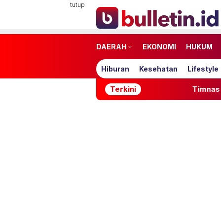
Loncat
tutup
ke
konten
DAERAH
EKONOMI
HUKUM
Hiburan
Kesehatan
Lifestyle
Terkini
Timnas Indonesia Tersing