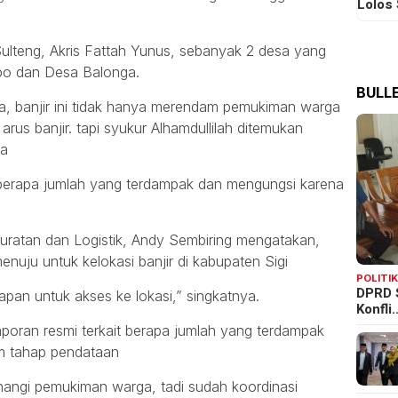
Lolos
ulteng, Akris Fattah Yunus, sebanyak 2 desa yang
bo dan Desa Balonga.
BULLE
a, banjir ini tidak hanya merendam pemukiman warga
us banjir. tapi syukur Alhamdullilah ditemukan
ya
ui berapa jumlah yang terdampak dan mengungsi karena
ruratan dan Logistik, Andy Sembiring mengatakan,
uju untuk kelokasi banjir di kabupaten Sigi
POLITI
DPRD 
iapan untuk akses ke lokasi,” singkatnya.
Konfli
 laporan resmi terkait berapa jumlah yang terdampak
m tahap pendataan
enangi pemukiman warga, tadi sudah koordinasi