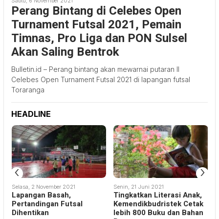
Sabtu, 6 November 2021
Perang Bintang di Celebes Open
Turnament Futsal 2021, Pemain
Timnas, Pro Liga dan PON Sulsel
Akan Saling Bentrok
Bulletin.id – Perang bintang akan mewarnai putaran II
Celebes Open Turnament Futsal 2021 di lapangan futsal
Toraranga
HEADLINE
‹
›
Selasa, 2 November 2021
Senin, 21 Juni 2021
R
Lapangan Basah,
Tingkatkan Literasi Anak,
S
Pertandingan Futsal
Kemendikbudristek Cetak
Dihentikan
lebih 800 Buku dan Bahan