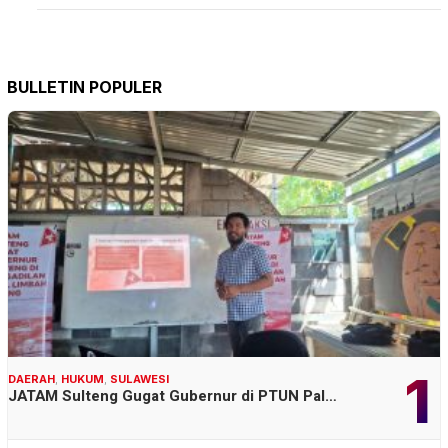
BULLETIN POPULER
1
DAERAH
,
HUKUM
,
SULAWESI
JATAM Sulteng Gugat Gubernur di PTUN Pal…