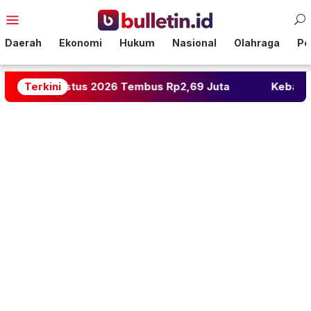
Loncat
Menu
ke
Mobile
konten
Daerah
Ekonomi
Hukum
Nasional
Olahraga
Pol
9 Agustus 2026 Tembus Rp2,69 Juta
Terkini
Kebakaran Melu