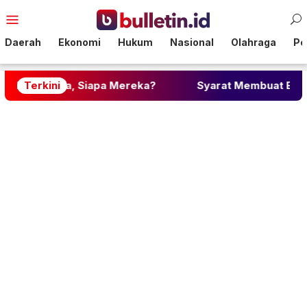
Loncat
Menu
ke
Mobile
konten
Daerah
Ekonomi
Hukum
Nasional
Olahraga
Pol
Cinta, Siapa Mereka?
Terkini
Syarat Membuat BPJS Kesehata