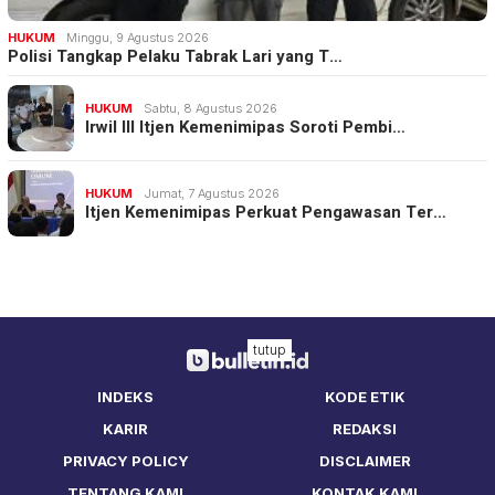
HUKUM
Minggu, 9 Agustus 2026
Polisi Tangkap Pelaku Tabrak Lari yang T…
HUKUM
Sabtu, 8 Agustus 2026
Irwil III Itjen Kemenimipas Soroti Pembi…
HUKUM
Jumat, 7 Agustus 2026
Itjen Kemenimipas Perkuat Pengawasan Ter…
tutup
INDEKS
KODE ETIK
KARIR
REDAKSI
PRIVACY POLICY
DISCLAIMER
TENTANG KAMI
KONTAK KAMI