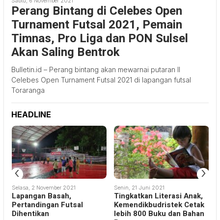
Sabtu, 6 November 2021
Perang Bintang di Celebes Open
Turnament Futsal 2021, Pemain
Timnas, Pro Liga dan PON Sulsel
Akan Saling Bentrok
Bulletin.id – Perang bintang akan mewarnai putaran II
Celebes Open Turnament Futsal 2021 di lapangan futsal
Toraranga
HEADLINE
‹
›
Selasa, 2 November 2021
Senin, 21 Juni 2021
R
Lapangan Basah,
Tingkatkan Literasi Anak,
S
Pertandingan Futsal
Kemendikbudristek Cetak
Dihentikan
lebih 800 Buku dan Bahan