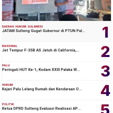
1
DAERAH
,
HUKUM
,
SULAWESI
JATAM Sulteng Gugat Gubernur di PTUN Pal…
2
NASIONAL
Jet Tempur F-35B AS Jatuh di California,…
3
PALU
Peringati HUT Ke-1, Kodam XXIII Palaka W…
4
HUKUM
Kejari Palu Lelang Rumah dan Kendaraan O…
5
POLITIK
Ketua DPRD Sulteng Evaluasi Realisasi AP…